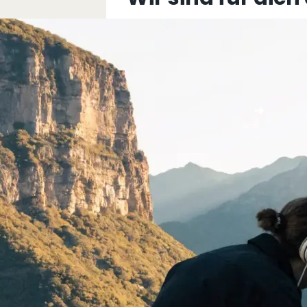
+43 5576 76077
info@multimediafabrik.c
Jetzt kontaktieren