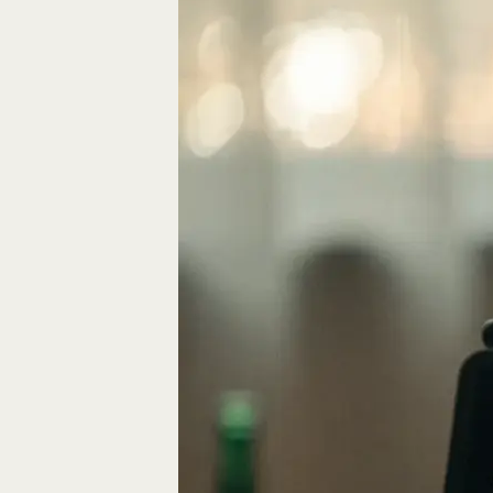
Eine gute Geschich
die Bausteine des…