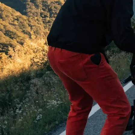
 begeistern:
…