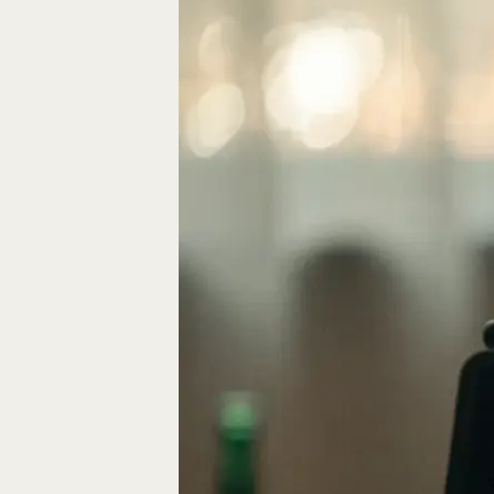
Eine gute Geschich
die Bausteine des…