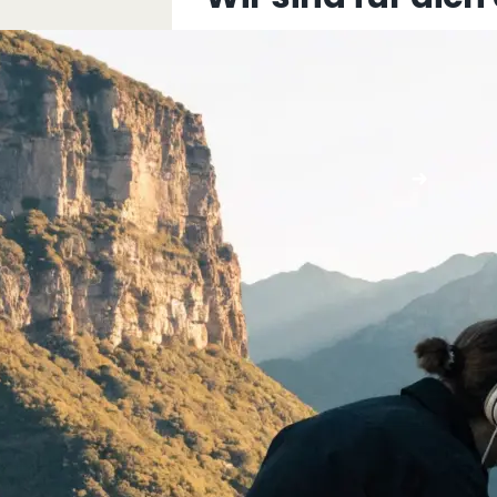
+43 5576 76077
info@multimediafabrik.c
Jetzt kontaktieren