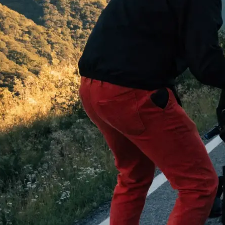
 begeistern:
…