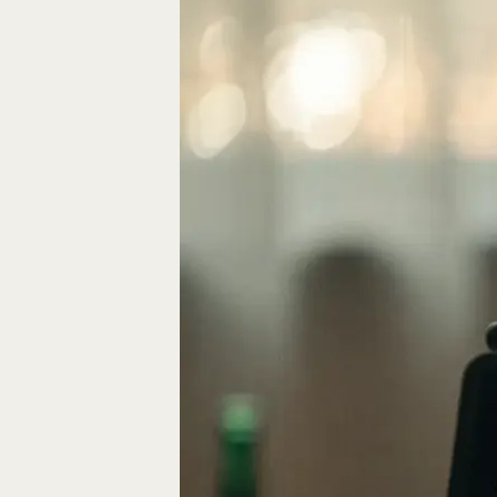
Eine gute Geschich
die Bausteine des…