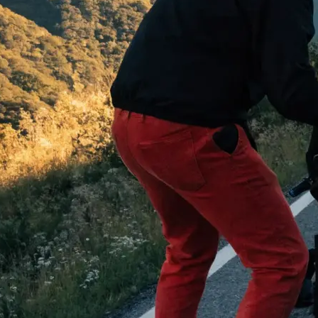
 begeistern:
…