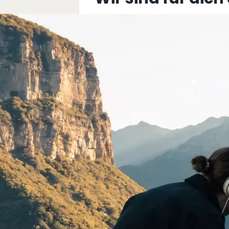
+43 5576 76077
info@multimediafabrik.c
Jetzt kontaktieren