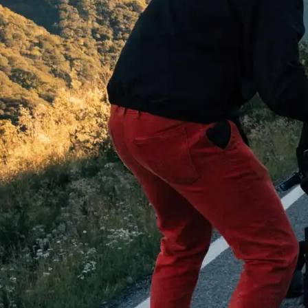
 begeistern:
…