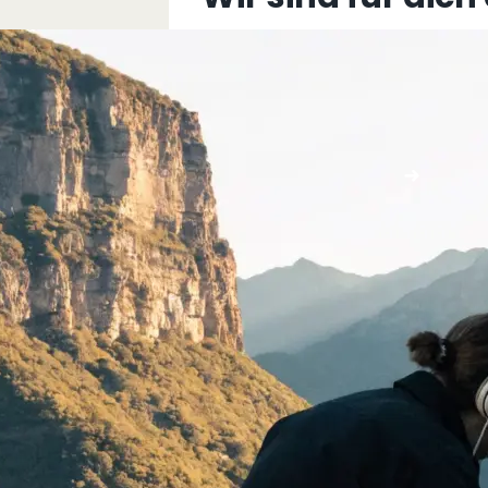
+43 5576 76077
info@multimediafabrik.c
Jetzt kontaktieren