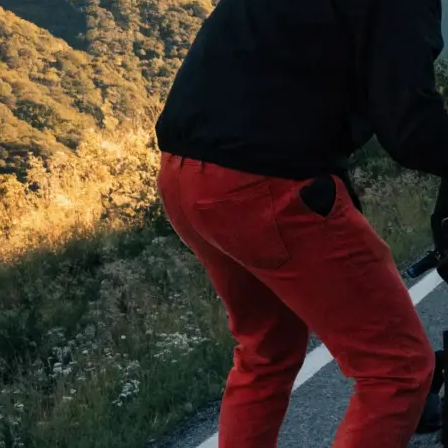
 begeistern:
…