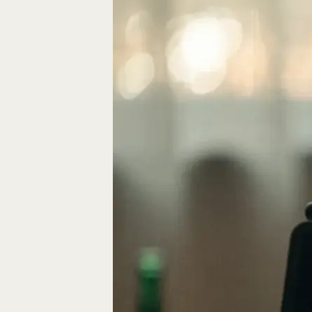
Eine gute Geschich
die Bausteine des…