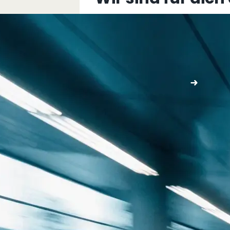
+43 5576 76077
info@multimediafabrik.c
Jetzt kontaktieren