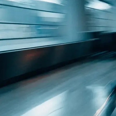
 Raum: was
h…