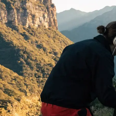
 begeistern:
…