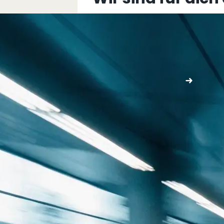
+43 5576 76077
info@multimediafabrik.c
Jetzt kontaktieren