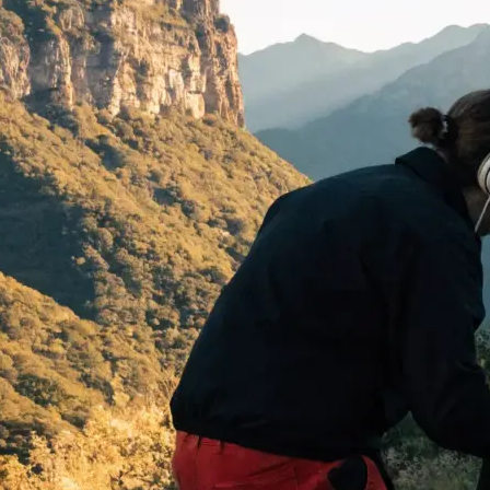
 begeistern:
…