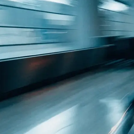
 Raum: was
h…