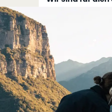
+43 5576 76077
info@multimediafabrik.c
Jetzt kontaktieren