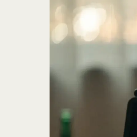
Eine gute Geschich
die Bausteine des…