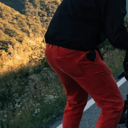
 begeistern:
…