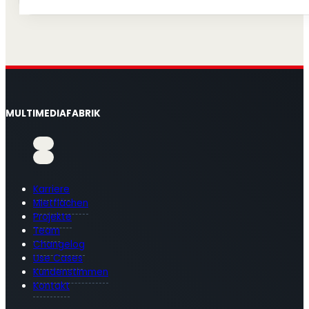
MULTIMEDIAFABRIK
Karriere
Mietflächen
Projekte
Team
Changelog
Use Cases
Kundenstimmen
Kontakt