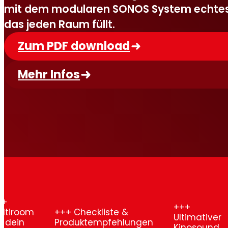
mit dem modularen SONOS System echtes 
das jeden Raum füllt.
Zum PDF download
Mehr Infos
Ec
om
Checkliste &
Ultimativer
DO
Produktempfehlungen
Kinosound
AT