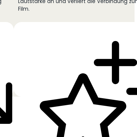
g
Lautstärke an und verliert die Verbindung z
Film.