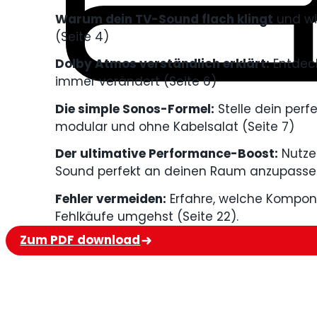
Warum dein TV-Sound flach klingt
und wi
(Seite 4)
Dolby Atmos verständlich erklärt:
Entdeck
immer verändert (Seite 6)
Die simple Sonos-Formel:
Stelle dein per
modular und ohne Kabelsalat (Seite 7)
Der ultimative Performance-Boost:
Nutze
Sound perfekt an deinen Raum anzupassen
Fehler vermeiden:
Erfahre, welche Kompone
Fehlkäufe umgehst (Seite 22).
Zum PDF download