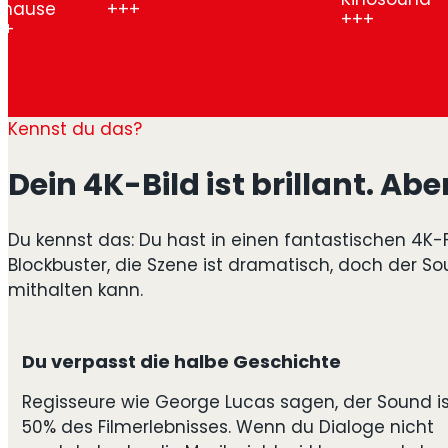
e
Erl
Kennst du das?
Dein 4K-Bild ist brillant. Ab
Du kennst das: Du hast in einen fantastischen 4K-Fe
Blockbuster, die Szene ist dramatisch, doch der Sou
mithalten kann.
Du verpasst die halbe Geschichte
Regisseure wie George Lucas sagen, der Sound is
50% des Filmerlebnisses. Wenn du Dialoge nicht