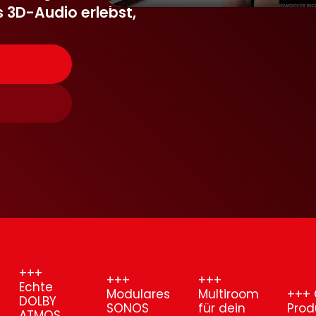
3D-Audio erlebst,
hte
Modulares
Multiroom
Checkl
LBY
SONOS
für dein
Produktem
MOS