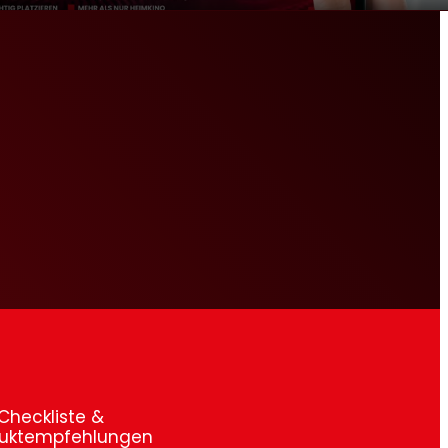
iste &
pfehlungen