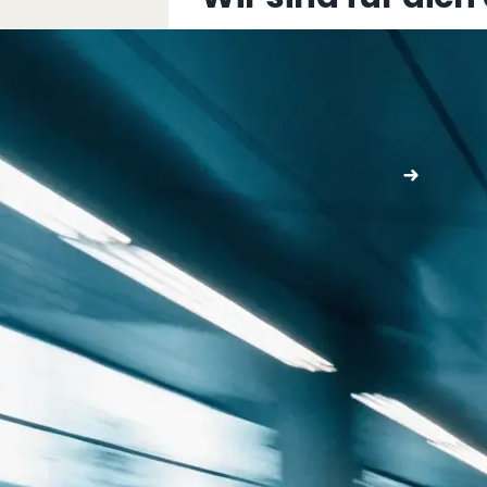
+43 5576 76077
info@multimediafabrik.c
Jetzt kontaktieren