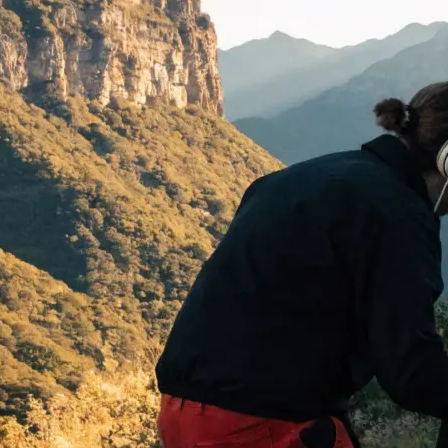
 begeistern:
…