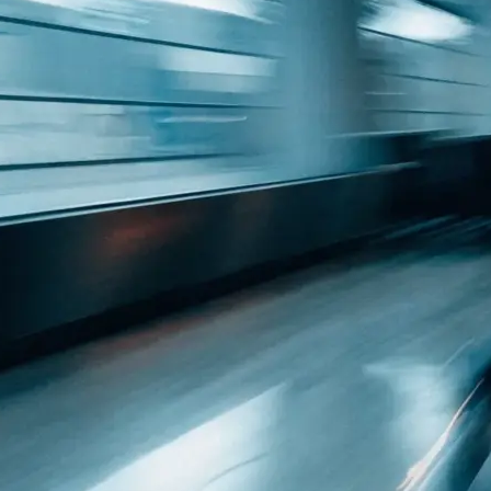
 Raum: was
h…