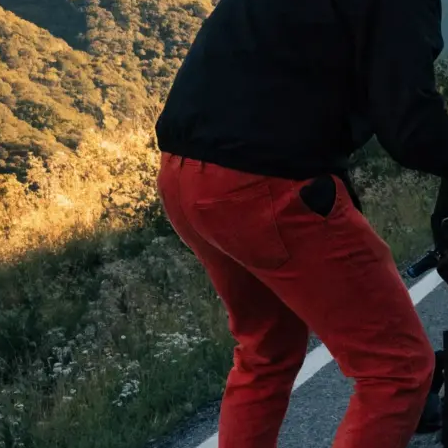
 begeistern:
…