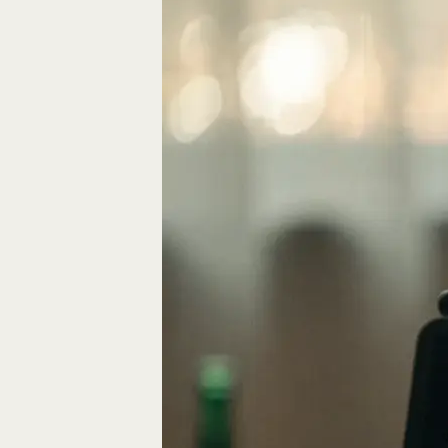
Eine gute Geschich
die Bausteine des…