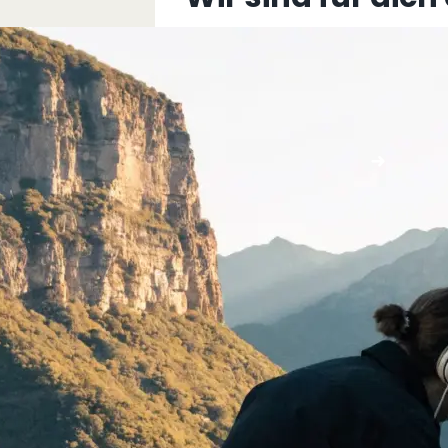
+43 5576 76077
info@multimediafabrik.c
Jetzt kontaktieren