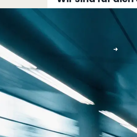
+43 5576 76077
info@multimediafabrik.c
Jetzt kontaktieren