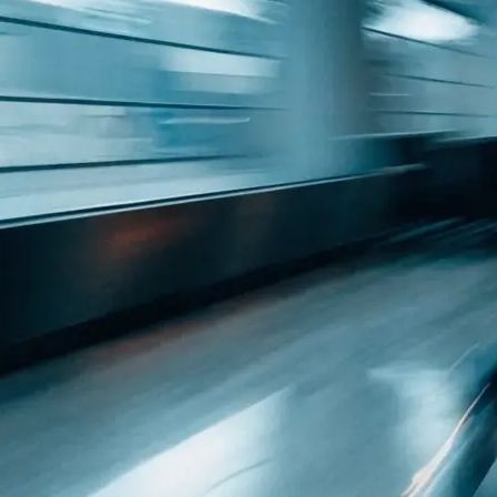
 Raum: was
h…