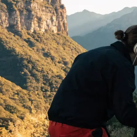
 begeistern:
…