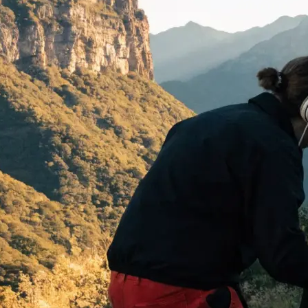
 begeistern:
…