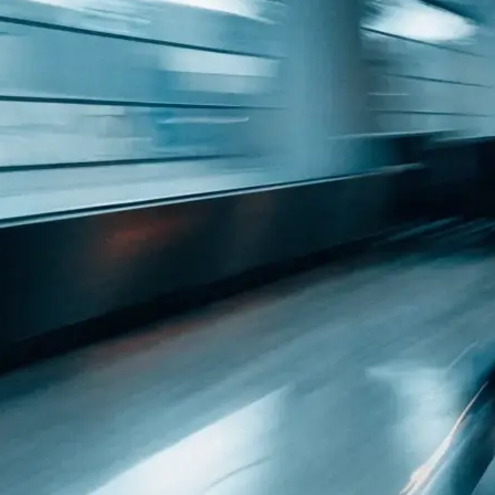
 Raum: was
h…