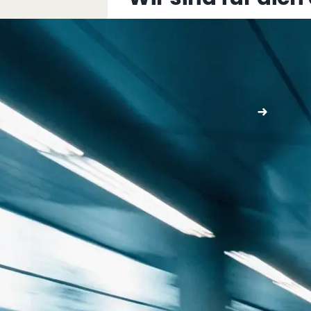
+43 5576 76077
info@multimediafabrik.c
Jetzt kontaktieren