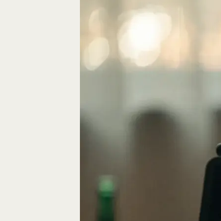
Eine gute Geschich
die Bausteine des…