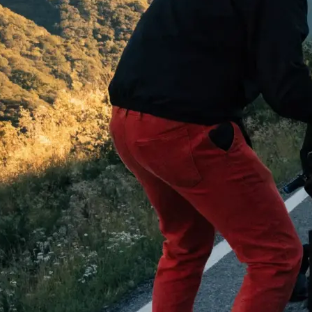
 begeistern:
…