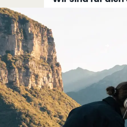
+43 5576 76077
info@multimediafabrik.c
Jetzt kontaktieren