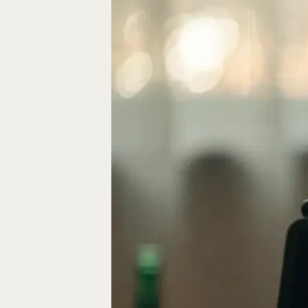
Eine gute Geschich
die Bausteine des…