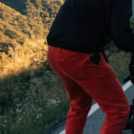
 begeistern:
…