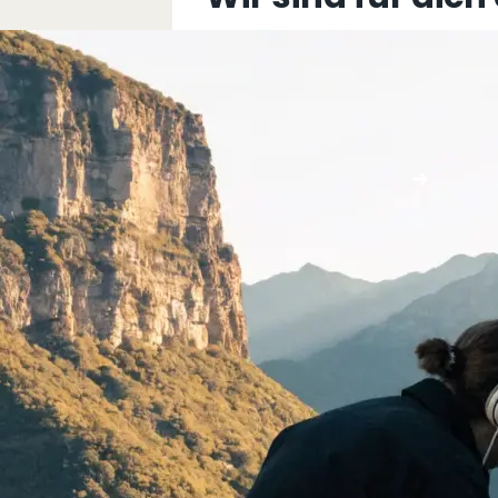
+43 5576 76077
info@multimediafabrik.c
Jetzt kontaktieren