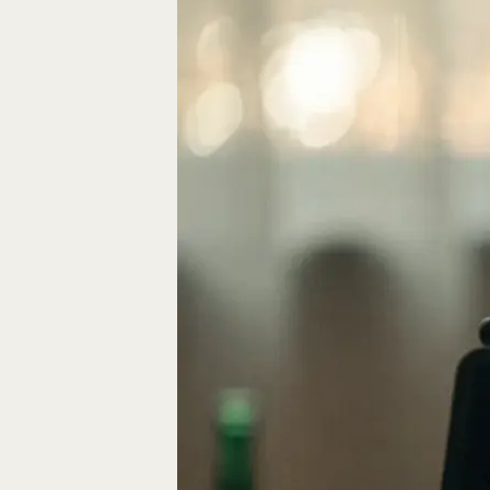
Eine gute Geschich
die Bausteine des…