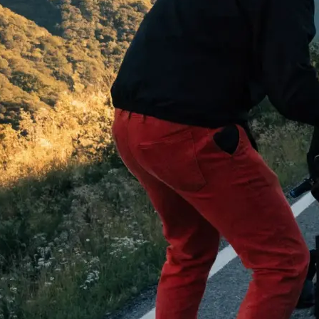
 begeistern:
…