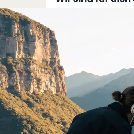
+43 5576 76077
info@multimediafabrik.c
Jetzt kontaktieren