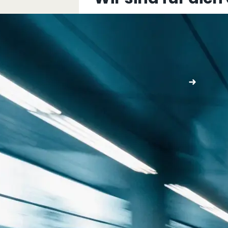
+43 5576 76077
info@multimediafabrik.c
Jetzt kontaktieren