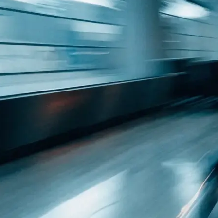
 Raum: was
h…