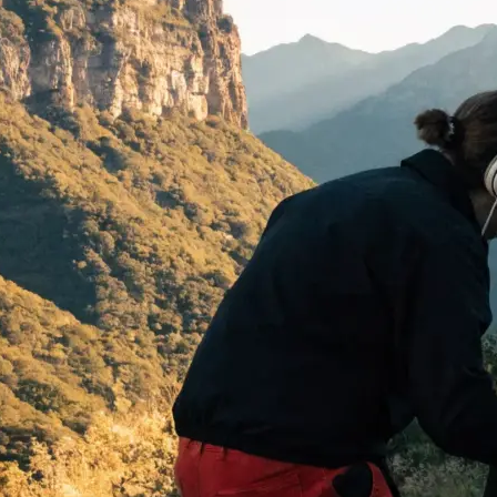
 begeistern:
…