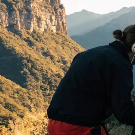
 begeistern:
…