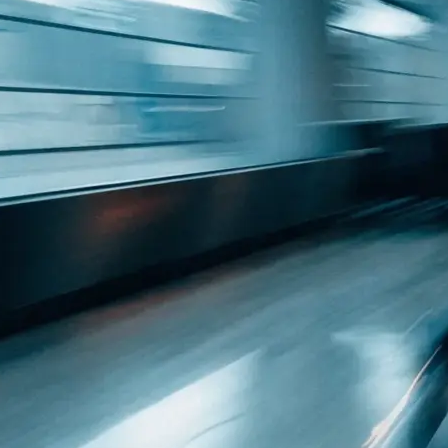
 Raum: was
h…