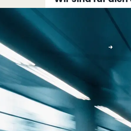
+43 5576 76077
info@multimediafabrik.c
Jetzt kontaktieren