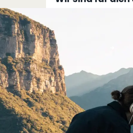
+43 5576 76077
info@multimediafabrik.c
Jetzt kontaktieren