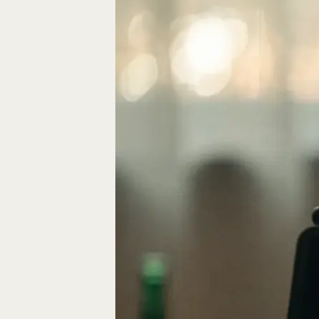
Eine gute Geschich
die Bausteine des…