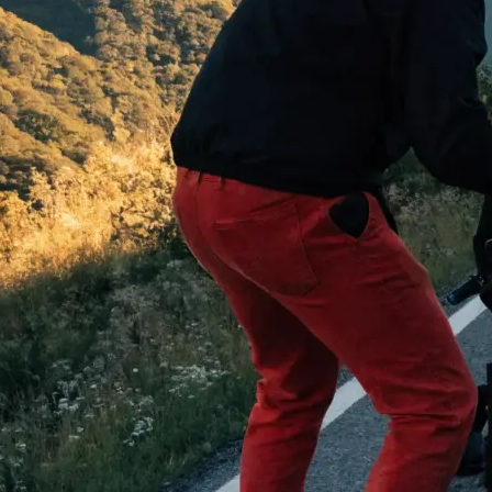
 begeistern:
…