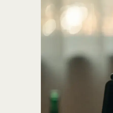
Eine gute Geschich
die Bausteine des…