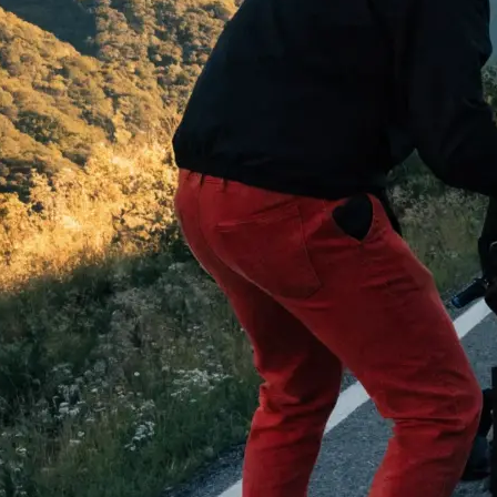
 begeistern:
…