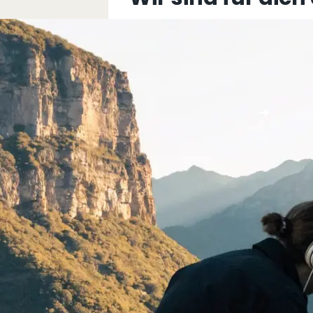
+43 5576 76077
info@multimediafabrik.c
Jetzt kontaktieren