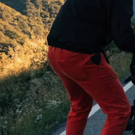
 begeistern:
…