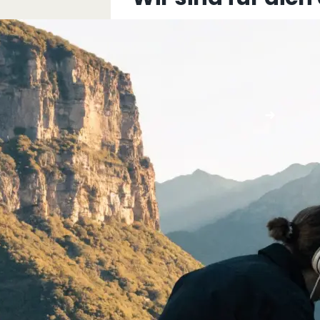
+43 5576 76077
info@multimediafabrik.c
Jetzt kontaktieren