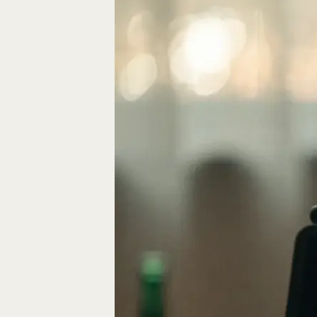
Eine gute Geschich
die Bausteine des…