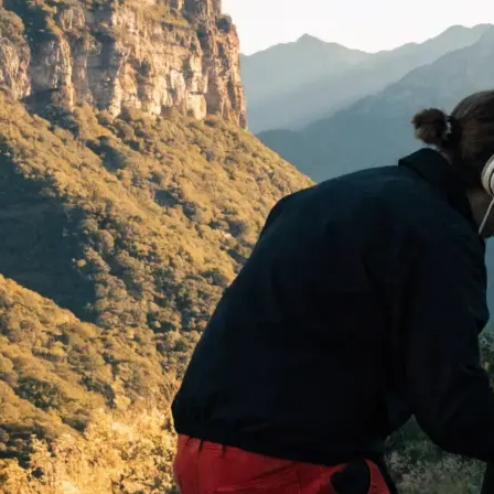
 begeistern:
…