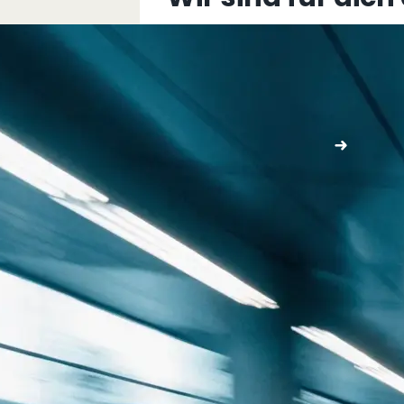
+43 5576 76077
info@multimediafabrik.c
Jetzt kontaktieren