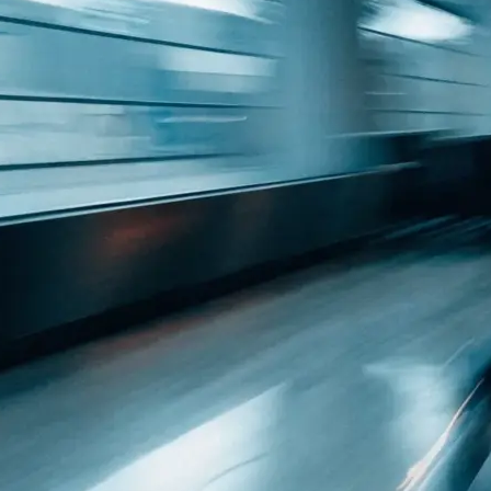
 Raum: was
h…