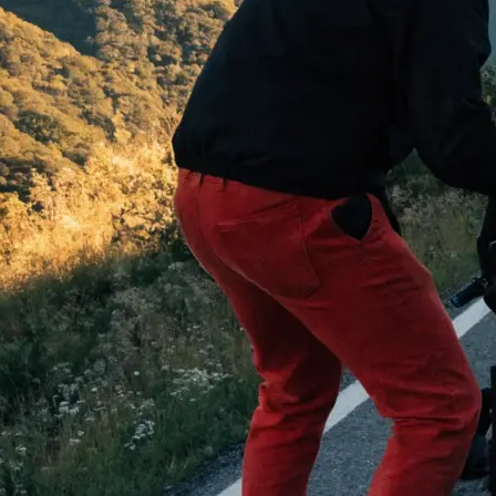
 begeistern:
…