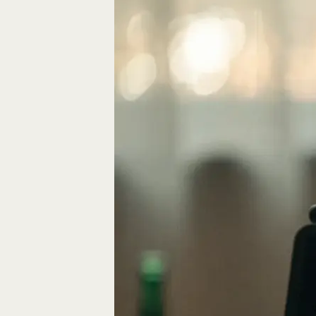
Eine gute Geschich
die Bausteine des…