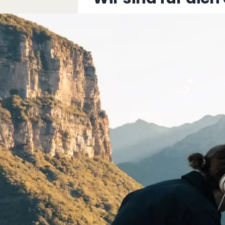
+43 5576 76077
info@multimediafabrik.c
Jetzt kontaktieren