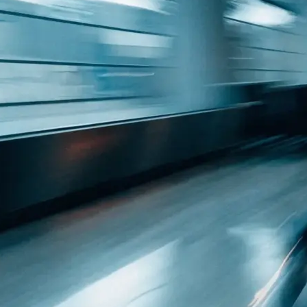
 Raum: was
h…