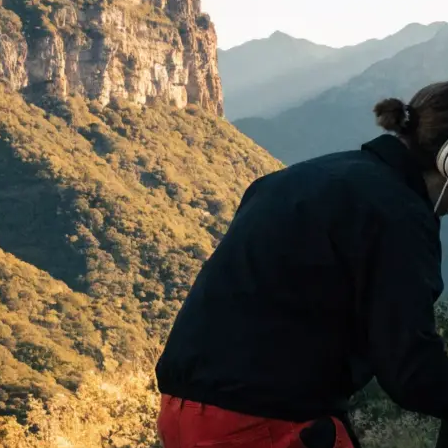
 begeistern:
…