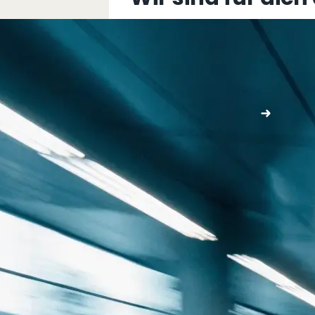
+43 5576 76077
info@multimediafabrik.c
Jetzt kontaktieren