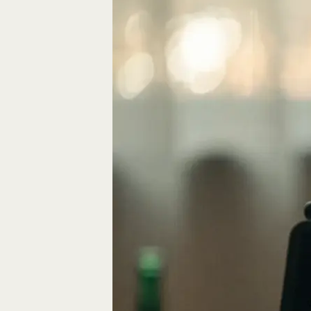
Eine gute Geschich
die Bausteine des…