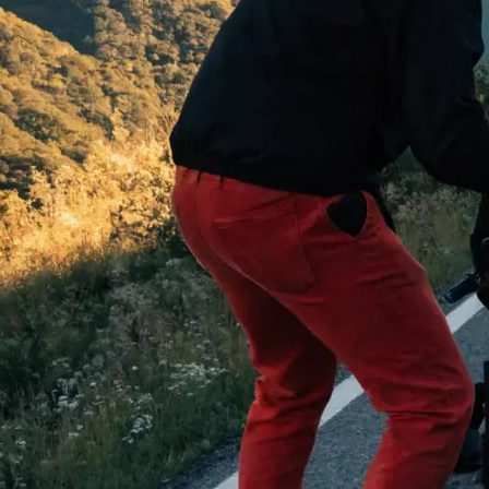
 begeistern:
…