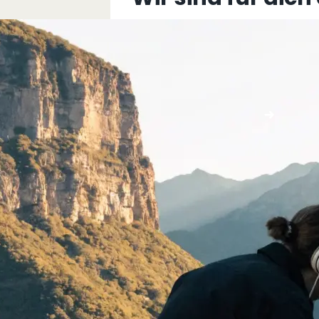
+43 5576 76077
info@multimediafabrik.c
Jetzt kontaktieren