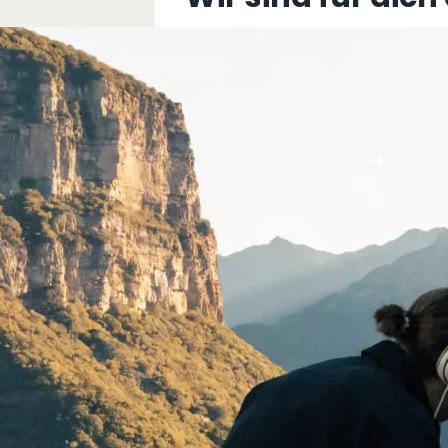
+43 5576 76077
info@multimediafabrik.c
Jetzt kontaktieren