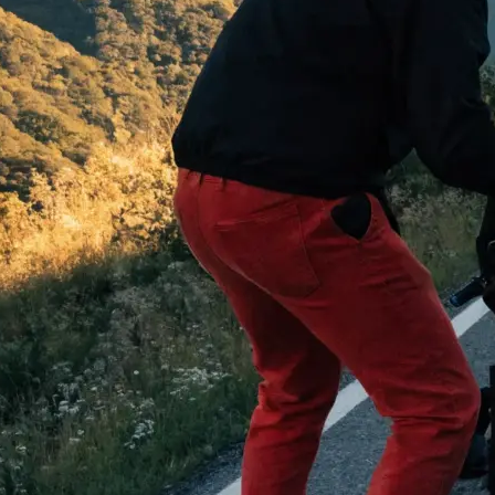
 begeistern:
…