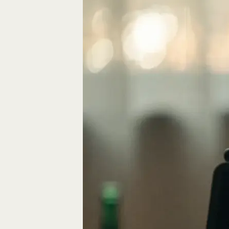
Eine gute Geschich
die Bausteine des…