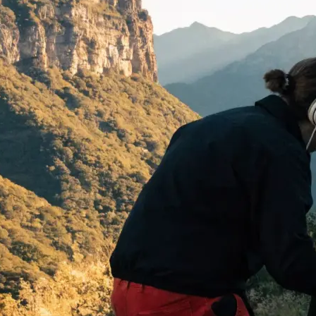
 begeistern:
…