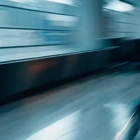
 Raum: was
h…