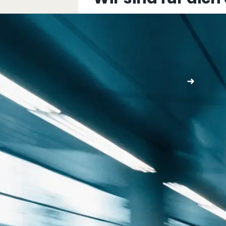
+43 5576 76077
info@multimediafabrik.c
Jetzt kontaktieren