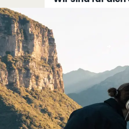
+43 5576 76077
info@multimediafabrik.c
Jetzt kontaktieren