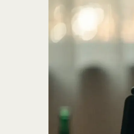
Eine gute Geschich
die Bausteine des…