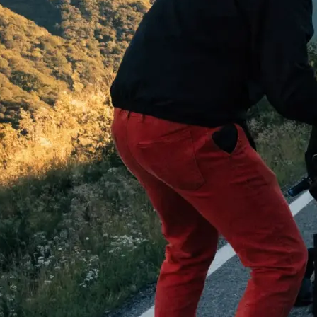
 begeistern:
…